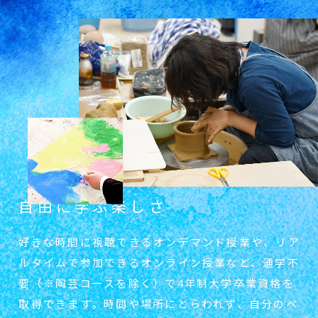
自由に学ぶ楽しさ
好きな時間に視聴できるオンデマンド授業
や、リア
ルタイムで参加できるオンライン授
業など、通学不
要（※陶芸コースを除く）で
4年制大学卒業資格を
取得できます。時間や
場所にとらわれず、自分のペ