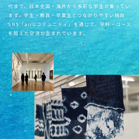
代まで、日本全国・海外から多彩な学
生が集ってい
ます。学生・教員・卒業生とつ
ながりやすい独自
SNS「airUコミュニティ」
を通じて、学科・コース
を超えた交流が生ま
れています。