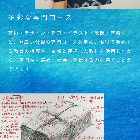
多彩な専門コース
芸術・デザイン・建築・イラスト・映像・音
楽な
ど、幅広い分野の専門コースを用意。現
役で活躍す
る教員の指導や、企業と連携した
教材を活用しなが
ら、専門性を高め、社会へ
発信する力を磨くことが
できます。