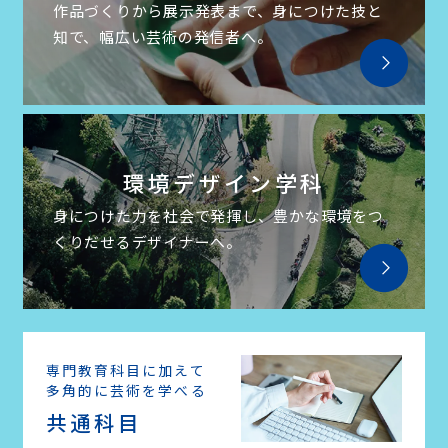
作品づくりから展示発表まで、
身につけた技と
知で、
幅広い芸術の発信者へ。
環境デザイン学科
身につけた力を社会で発揮し、
豊かな環境をつ
くりだせる
デザイナーへ。
専門教育科目に加えて
多角的に芸術を学べる
共通科目