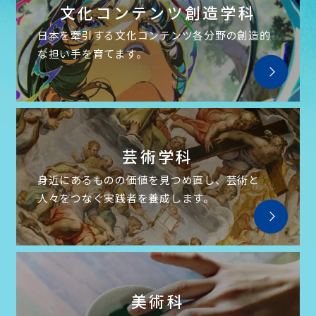
文化コンテンツ
創造学科
日本を牽引する
文化コンテンツ各分野の
創造的
な担い手を育てます。
芸術学科
身近にあるものの価値を
見つめ直し、芸術と
人々をつなぐ
実践者を養成します。
美術科