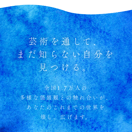
芸術を通して、
まだ知らない自分を
見つける。
全国1.7万人の
多様な価値観との触れ合いが、
あなたのこれまでの世界を
壊し、広げます。