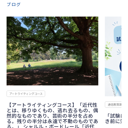
ブログ
書画コース
【書画コ
む７つの
2026.07.
通信教育課程 入学課
偶
「試験は？学費は？編入は？」入学手続
あ
き前に知りたいＱ＆Ａ集