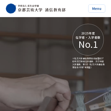
Menu
2025年度
在学者・入学者数
No.1
※私立大学通信教育協会加盟校37
校中
2025年度在学者数、2025年度
入学者
数、第1位（私立大学通信教
育協会 令
和7年調査）