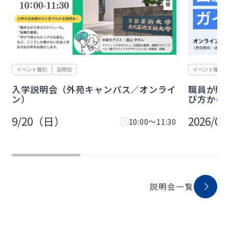
学科・コース別
イベント種別
説明会
出版、就
職員が解説！出願手続きガイダンスー学
話（文芸
び方から入学手続きまでー
8/29（
2026/09/03（木）
19:30〜21:00
説明会一覧