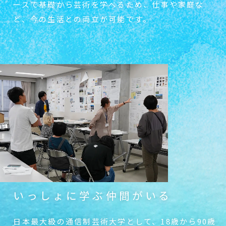
ースで基礎から
芸術を学べるため、仕事や家庭な
ど、今の生
活との両立が可能です。
いっしょに学ぶ仲間がいる
日本最大級の通信制芸術大学として、18歳か
ら90歳