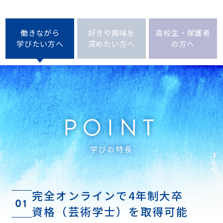
働きながら
好きや興味を
高校生・保護者
学びたい方へ
深めたい方へ
の方へ
POINT
学びの特長
完全オンラインで4年制大卒
01
資格（芸術学士）を取得可能