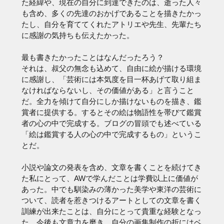
た経緯や、現在の自分に到達できたのは、逝った人々
も含め、多くの先達のおかげであることを描きたかっ
たし、自分を育ててくれたアトリエや先生、先輩たち
に感謝の気持ちも伝えたかった。
最も書きたかったことはなんだったろう？
それは、叔父の無念も込めて、自由に絵が描ける環境
に感謝し、「芸術には本気度を目一杯あげて取り組ま
なければならないし、その価値がある」と言うこと
だ。全力を傾けて自分にしか描けないものを描き、鑑
賞者に提供する。するとその絵は物語性を帯びて鑑賞
者の心の中で完成する。ブログの冒頭でも述べている
「絵は鑑賞する人の心の中で完成するもの」というこ
とだ。
小説や論文の発表を含め、文章を書くことを続けてき
た私にとって、AWで学んだことは学費以上に価値が
あった。中でも馴染みの薄かった美学や東洋の芸術に
ついて、読者を惹きつけるアートとしての文章を書く
訓練が出来たことは、自分にとって貴重な経験となっ
た。今後も文章力を磨き、自分の画集制作の折にはベ