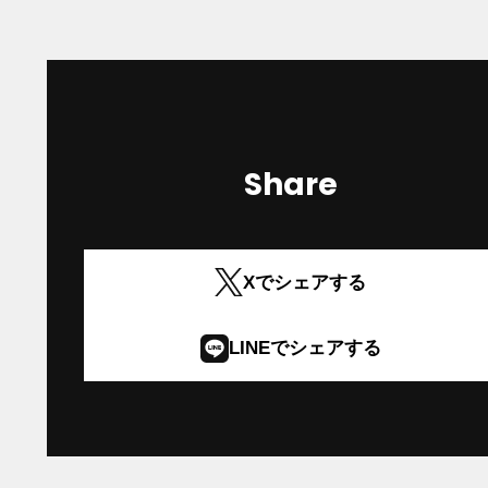
Share
Xでシェアする
外
部
LINEでシェアする
サ
外
イ
部
ト
サ
を
イ
別
ト
ウ