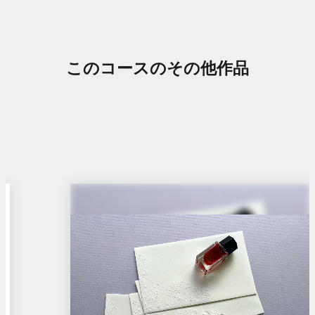
を
イ
別
ン
ウ
ド
イ
このコースのその他作品
ウ
ン
で
ド
開
ウ
き
で
ま
開
す
き
ま
す