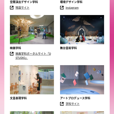
空間演出デザイン学科
環境デザイン学科
特設サイト
Instagram
映画学科
舞台芸術学科
映画学科ポータルサイト「D
STUDIO」
文芸表現学科
アートプロデュース学科
学科サイト