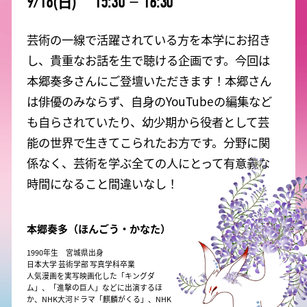
(日)
9/18
15:30
－
16:30
和太鼓ｘRelish
15:00ー15:
15:00
軽音 wallop
芸術の一線で活躍されている方を本学にお招き
16:00
し、貴重なお話を生で聴ける企画です。今回は
15:30ー16:30
本郷奏多さんにご登壇いただきます！本郷さん
本郷奏多トークショー
「芸術で生きる」
は俳優のみならず、自身のYouTubeの編集など
16:00
も自らされていたり、幼少期から役者として芸
16:30ー17:
能の世界で生きてこられたお方です。分野に関
学科対抗表
係なく、芸術を学ぶ全ての人にとって有意義な
時間になること間違いなし！
本郷奏多（ほんごう・かなた）
1990年生 宮城県出身
日本大学 芸術学部 写真学科卒業
人気漫画を実写映画化した「キングダ
ム」、「進撃の巨人」などに出演するほ
か、NHK大河ドラマ「麒麟がくる」、NHK