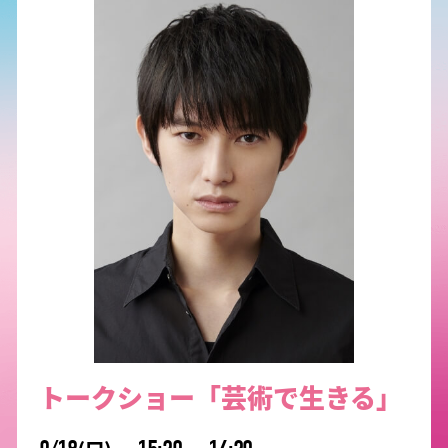
全体説明会
ジャグリング R
11:30ー12:
軽音LIVE
11:00ー12:
11:00
12:00
めざせ！一
12:30ー14:30
ザ・キャンバス
12:00
13:00ー14:
13:00
DJサークル T
12:45ー13:
12:30ー13:20
ダンス TIOR
ミス・パール
13:00
14:00
14:30ー14:
13:40ー14:
みさこ 弾き
歌 HIRUYAS
14:00
トークショー「芸術で生きる」
15:00ー16:
15:00
めざせ！一
15:30ー16:00