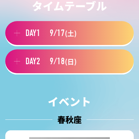
タイムテーブル
DAY1
9/17
(土)
DAY2
9/18
(日)
春秋座
10:00
イベント
10:10ー11:15
春秋座
オープンキャンパス
10:30ー11:
全体説明会
オープニン
春秋座
10:00
10:10ー11:15
11:00
オープンキャンパス
10:30ー11: