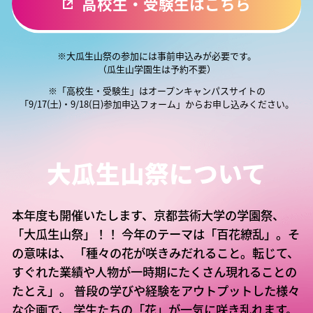
高校生・受験生はこちら
※大瓜生山祭の参加には事前申込みが必要です。
（瓜生山学園生は予約不要）
※「高校生・受験生」はオープンキャンパスサイトの
「9/17(土)・9/18(日)参加申込フォーム」からお申し込みください。
大瓜生山祭について
本年度も開催いたします、京都芸術大学の学園祭、
「大瓜生山祭」！！
今年のテーマは「百花繚乱」。そ
の意味は、
「種々の花が咲きみだれること。転じて、
すぐれた業績や人物が一時期にたくさん現れることの
たとえ」。
普段の学びや経験をアウトプットした様々
な企画で、
学生たちの「花」が一気に咲き乱れます。