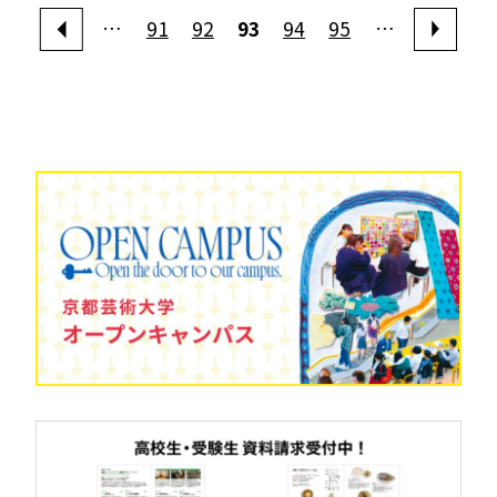
…
91
92
93
94
95
…