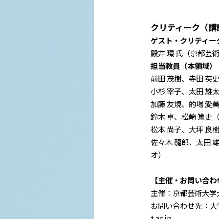
クリティーク（講
ゲスト・クリティー
殿井 環 氏（京都芸
担当教員（本領域）
前田 茂樹、寺田 英
小杉 宰子、太田 雄
加藤 友規、的場 愛
鈴木 卓、松崎 篤
松本 尚子、大坪 良
佐々木 龍郎、太田 雄太郎（
オ）
【主催・お問い合わ
主催：京都芸術大学
お問い合わせ先：大学院オフ
t.ac.jp