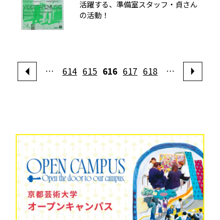
活躍する、準備室スタッフ・貞さん
の活動！
…
614
615
616
617
618
…