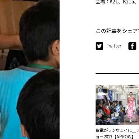
会場：K21、K21a、
この記事をシェア
Twitter
叡電がランウェイに＿
ョー2023【ARROW】