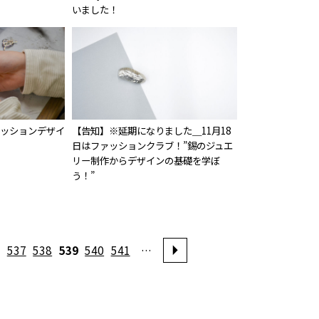
いました！
)ファッションデザイ
【告知】※延期になりました＿11月18
！
日はファッションクラブ！”錫のジュエ
リー制作からデザインの基礎を学ぼ
う！”
537
538
539
540
541
…