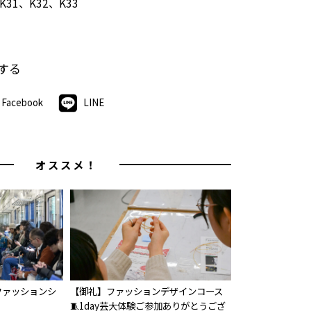
K31、K32、K33
する
Facebook
LINE
オススメ！
ファッションシ
【御礼】ファッションデザインコース
🧵1day芸大体験ご参加ありがとうござ