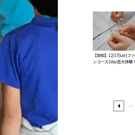
【告知】12/17(sat
ンコース1day芸大体験
…