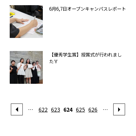
6月6,7日オープンキャンパスレポート
【優秀学生賞】授賞式が行われまし
た🏅
…
622
623
624
625
626
…