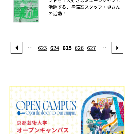
ンドも！大好きなミュージシャンと
活躍する、準備室スタッフ・貞さん
の活動！
…
623
624
625
626
627
…