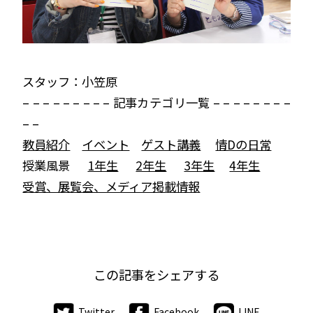
スタッフ：小笠原
– – – – – – – – – 記事カテゴリ一覧 – – – – – – – –
– –
教員紹介
イベント
ゲスト講義
情Dの日常
授業風景
1年生
2年生
3年生
4年生
受賞、展覧会、メディア掲載情報
この記事をシェアする
Twitter
Facebook
LINE