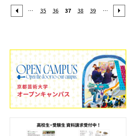
…
35
36
37
38
39
…