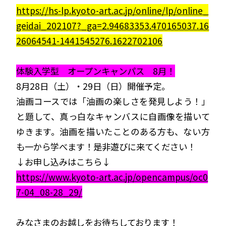
https://hs-lp.kyoto-art.ac.jp/online/lp/online_
geidai_202107?_ga=2.94683353.470165037.16
26064541-1441545276.1622702106
体験入学型 オープンキャンパス 8月！
8月28日（土）・29日（日）開催予定。
油画コースでは「油画の楽しさを発見しよう！」
と題して、真っ白なキャンバスに自画像を描いて
ゆきます。油画を描いたことのある方も、ない方
も一から学べます！是非遊びに来てください！
↓お申し込みはこちら↓
https://www.kyoto-art.ac.jp/opencampus/oc0
7-04_08-28_29/
みなさまのお越しをお待ちしております！