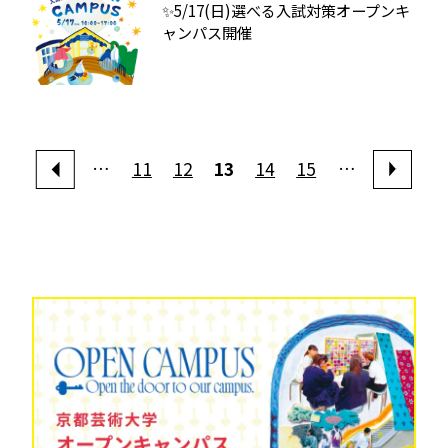
✨5/17(日)選べる入試対策オープンキ
ャンパス開催
…
11
12
13
14
15
…