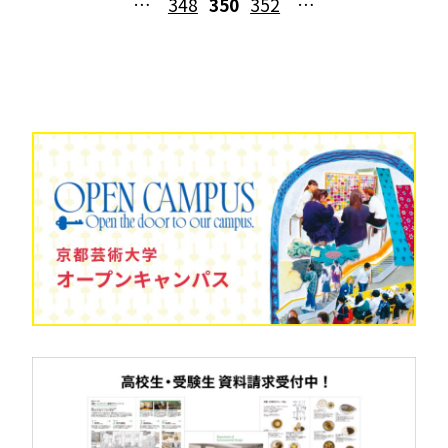
…
348
350
352
…