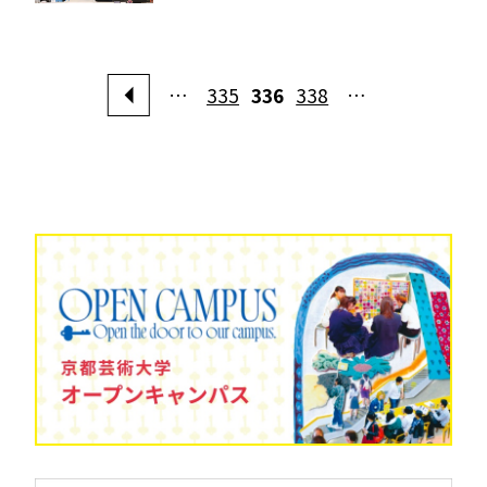
…
335
336
338
…