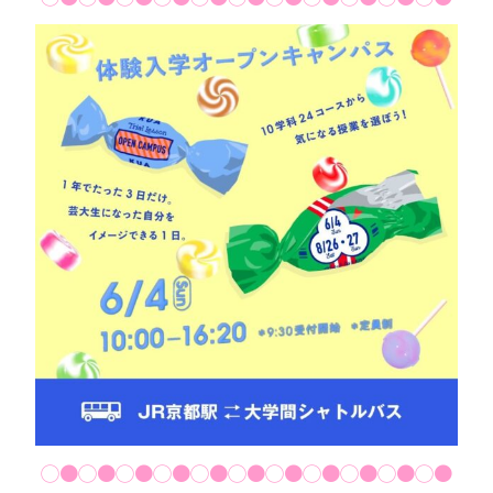
◯●◯●◯●◯●◯●◯●◯●◯●◯●◯●◯●