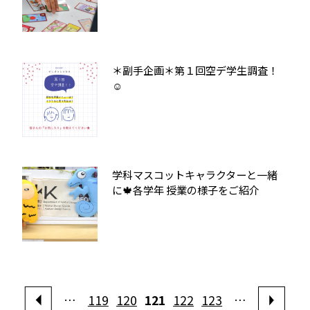
＊副手企画＊第１回空デ学生調査！
☺
学科マスコットキャラクターと一緒
に🍁各学年 授業の様子をご紹介
…
119
120
121
122
123
…