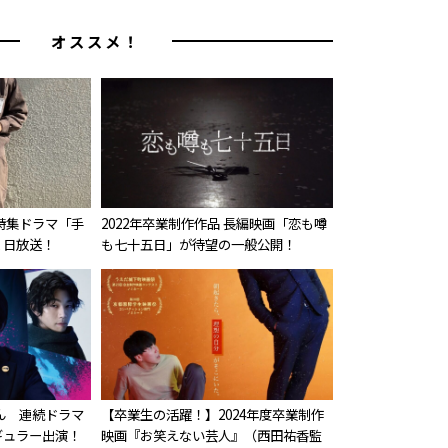
オススメ！
特集ドラマ「手
2022年卒業制作作品 長編映画「恋も噂
２日放送！
も七十五日」が待望の一般公開！
ん 連続ドラマ
【卒業生の活躍！】2024年度卒業制作
ギュラー出演！
映画『お笑えない芸人』（西田祐香監