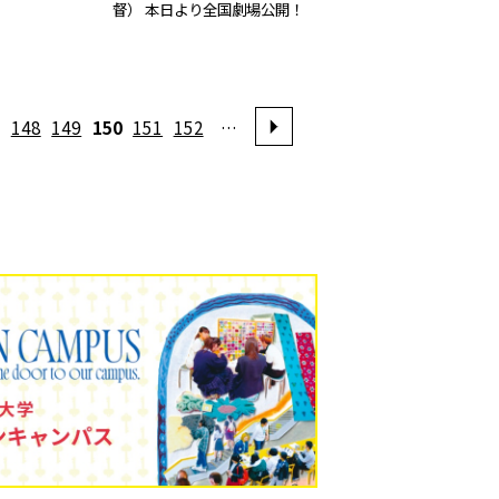
督） 本日より全国劇場公開！
148
149
150
151
152
…