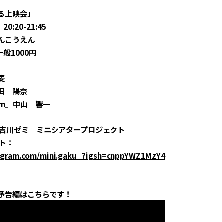
る上映会」
:20-21:45
んこうえん
般1000円
麦
田 陽奈
ream』中山 響一
 吉川ゼミ ミニシアタープロジェクト
ント：
agram.com/mini.gaku_?igsh=cnppYWZ1MzY4
予告編はこちらです！