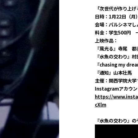
「次世代が作り上げ
日時：1月22日（月）20
会場：パルシネマし
料金：学生500円 一
上映作品：
『風光る』寺尾 都
『水魚の交わり』村
『chasing my d
『通知』山本壮馬
主催：関西学院大学
Instagramアカウ
https://www.inst
cXlm
『水魚の交わり』の