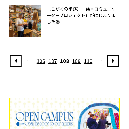
【こがくの学び】「絵本コミュニケ
ータープロジェクト」がはじまりま
した📚
…
106
107
108
109
110
…