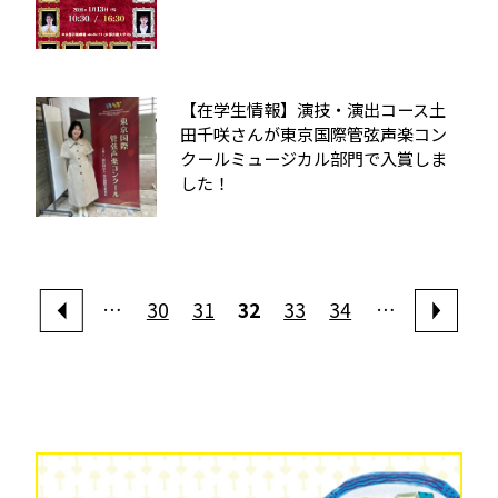
【在学生情報】演技・演出コース土
田千咲さんが東京国際管弦声楽コン
クールミュージカル部門で入賞しま
した！
…
30
31
32
33
34
…