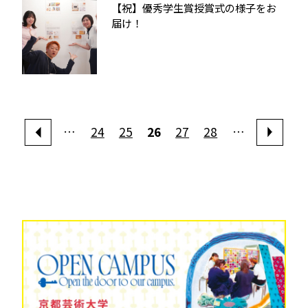
【祝】優秀学生賞授賞式の様子をお
届け！
…
24
25
26
27
28
…