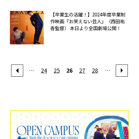
【卒業生の活躍！】2024年度卒業制
作映画『お笑えない芸人』（西田祐
香監督） 本日より全国劇場公開！
…
24
25
26
27
28
…