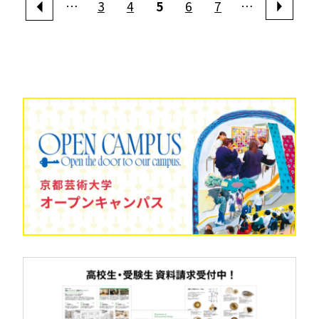
…
3
4
5
6
7
…