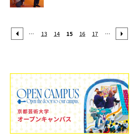
…
13
14
15
16
17
…