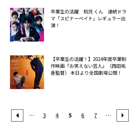
卒業生の活躍 桃児 くん 連続ドラ
マ「スピナーベイト」レギュラー出
演！
【卒業生の活躍！】2024年度卒業制
作映画『お笑えない芸人』（西田祐
香監督） 本日より全国劇場公開！
…
3
4
5
6
7
…