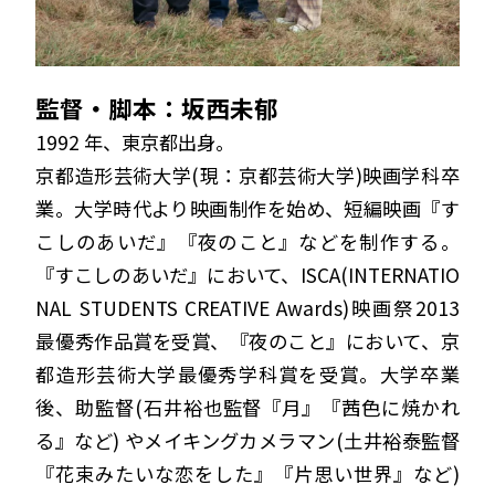
監督・脚本：坂⻄未郁
1992 年、東京都出身。
京都造形芸術⼤学(現：京都芸術大学)映画学科卒
業。⼤学時代より映画制作を始め、短編映画『す
こしのあいだ』『夜のこと』などを制作する。
『すこしのあいだ』において、ISCA(INTERNATIO
NAL STUDENTS CREATIVE Awards)映画祭2013
最優秀作品賞を受賞、『夜のこと』において、京
都造形芸術⼤学最優秀学科賞を受賞。⼤学卒業
後、助監督(⽯井裕也監督『⽉』『茜⾊に焼かれ
る』など) やメイキングカメラマン(⼟井裕泰監督
『花束みたいな恋をした』『⽚思い世界』など)