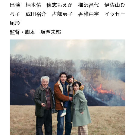
出演 柄本佑 穂志もえか 梅沢昌代 伊佐山ひ
ろ子 成田裕介 占部房子 香椎由宇 イッセー
尾形
監督・脚本 坂西未郁