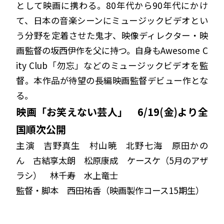
として映画に携わる。80年代から90年代にかけ
て、⽇本の⾳楽シーンにミュージックビデオとい
う分野を定着させた⻤才、映像ディレクター・映
画監督の坂⻄伊作を⽗に持つ。自身もAwesome C
ity Club「勿忘」などのミュージックビデオを監
督。本作品が待望の⻑編映画監督デビュー作とな
る。
映画「お笑えない芸人」 6/19(金)より全
国順次公開
主演 吉野真生 村山暁 北野七海 原田かの
ん 古結享太朗 松原康成 ケースケ（5月のアザ
ラシ） 林千寿 水上竜士
監督・脚本 西田祐香（映画製作コース15期生）