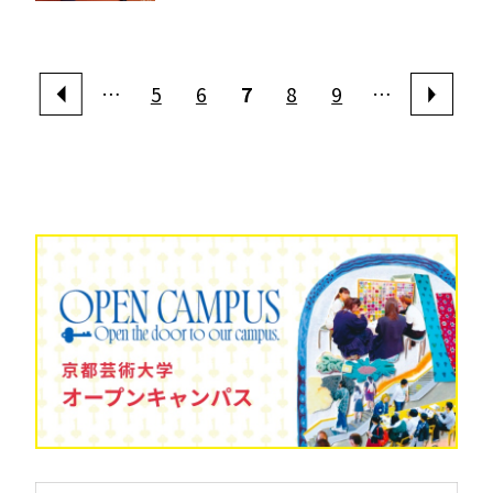
…
5
6
7
8
9
…