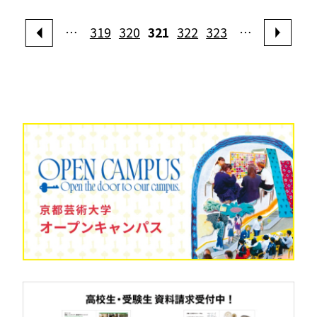
…
319
320
321
322
323
…