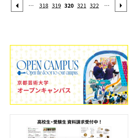
…
318
319
320
321
322
…