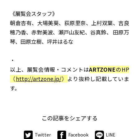
《展覧会スタッフ》
朝倉杏有、大場美葵、荻原里奈、上村双葉、吉良
穂乃香、赤對美波、瀬戸山友紀、谷真鈴、 田原万
琴、田原立樹、坪井はるな
・
以上、展覧会情報・コメントは
ARTZONE
のHP
（
http://artzone.jp/
）
より抜粋し記載していま
す。
この記事をシェアする
Twitter
Facebook
LINE