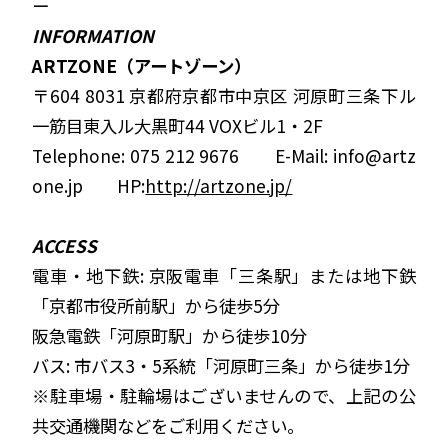
ー
INFORMATION
ARTZONE（アートゾーン）
〒
604 8031
京都府京都市中京区 河原町三条下ル
一筋目東入ル大黒町
44 VOX
ビル
1
・
2F
Telephone: 075 212 9676
E-Mail: info@artz
one.jp
HP:
http://artzone.jp/
ACCESS
電車・地下鉄
:
京阪電車「三条駅」または地下鉄
「京都市役所前駅」から徒歩
5
分
阪急電鉄「河原町駅」から徒歩
10
分
バス
:
市バス
3
・
5
系統「河原町三条」から徒歩
1
分
※駐車場・駐輪場はございませんので、上記の公
共交通機関などをご利用ください。