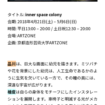
タイトル
:
inner space colony
会期
: 2018
年
4
月
21
日
(
土
) – 5
月
6
日
(
日
)
時間
:
平日
13:00
–
20:00 /
土日祝
12:30
–
20:00
会場
: ARTZONE
企画
:
京都造形芸術大学
ARTZONE
品川
は、巨大な画面に幼児を描きます。ミツバチ
や花を背景にした幼児は、人工生命であるかのよ
うに生気を欠いている一方で、その瞳の奥には、
深遠な宇宙が広がります。
檜皮
は自らの身体をモチーフにしたインスタレー
ションを展開します。車椅子と明滅する光がメカ