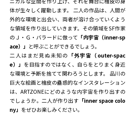
ニカルな空間を作り上げ、それを舞台に檜皮の身
体が生々しく躍動します。 二人の作品は、人間が
外的な環境と出会い、両者が溶け合っていくよう
な領域を作り出していきます。その領域を
SF
作家
のＪ・Ｇ・バラードに倣って
「内宇宙（
inner-sp
ace
）」
と呼ぶことができるでしょう。
二人はまだ見ぬ未知の
「外宇宙（
outer-spac
e
）」
を目指すのではなく、自らをとりまく身近
な環境と予断を捨てて関わろうとします。 品川の
巨大な絵画と檜皮の蠱惑的なインスタレーション
は、
ARTZONE
にどのような内宇宙を作り出すの
でしょうか。二人が作り出す
「
inner space colo
ny
」
をぜひお楽しみください。