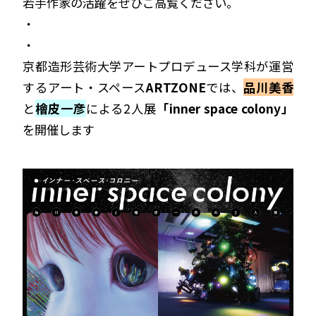
若手作家の活躍をぜひご高覧ください。
・
・
京都造形芸術大学アートプロデュース学科が運営
するアート・スペース
ARTZONE
では、
品川美香
と
檜皮一彦
による
2
人展
「
inner space colony
」
を開催します