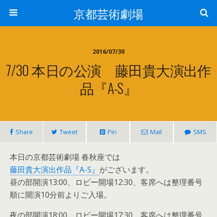
京都芸術劇場
2016/07/30
7/30 本日の公演 藤田貴大演出作
品『A-S』
Share
Tweet
Pin
Mail
SMS
本日の京都芸術劇場 春秋座では
藤田貴大演出作品『A-S』
がございます。
昼の部開演13:00、ロビー開場12:30、客席へは整理番号
順に開演10分前よりご入場。
夜の部開演18:00、ロビー開場17:30、客席へは整理番号