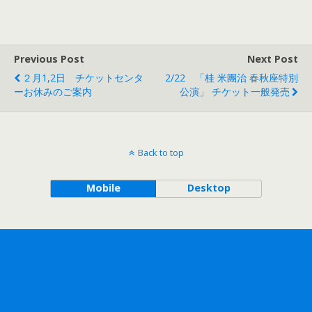
Previous Post
Next Post
２月1,2日 チケットセンタ
2/22 「桂 米團治 春秋座特別
ーお休みのご案内
公演」 チケット一般発売
Back to top
Mobile
Desktop