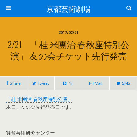
京都芸術劇場
2017/02/21
2/21 「桂 米團治 春秋座特別公
演」 友の会チケット先行発売
Share
Tweet
Pin
Mail
SMS
「桂 米團治 春秋座特別公演」
本日、友の会先行発売日です。
舞台芸術研究センター