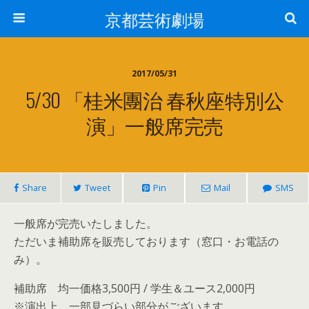
京都芸術劇場
2017/05/31
5/30 「桂米團治 春秋座特別公
演」一般席完売
Share
Tweet
Pin
Mail
SMS
一般席が完売いたしました。
ただいま補助席を販売しております（窓口・お電話の
み）。
補助席 均一価格3,500円 / 学生＆ユース2,000円
※演出上、一部見づらい部分がございます。