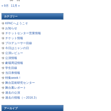
30
31
« 9月
11月 »
カテゴリー
KPACへようこそ
お知らせ
チケットセンター営業情報
チケット情報
プロデューサー目線
今日はニャンの日
公演レビュー
公演情報
劇場周辺情報
学生目線
当日券情報
特集week！
舞台芸術研究センター
舞台裏レポート
過去の公演
過去の情報（～2016.3）
アーカイブ