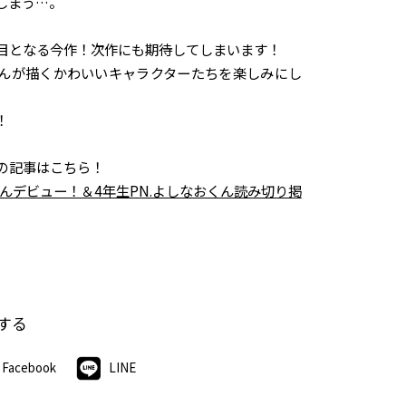
しまう…。
目となる今作！次作にも期待してしまいます！
んが描くかわいいキャラクターたちを楽しみにし
！
の記事はこちら！
くんデビュー！＆4年生PN.よしなおくん読み切り掲
する
Facebook
LINE