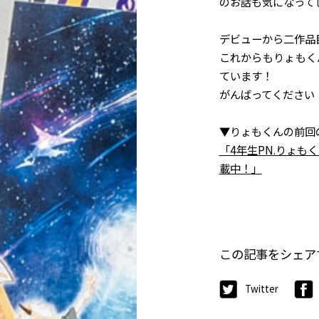
のお話も気になって
デビューから二作品
これからもりょもく
ています！
がんばってください
▼りょもくんの前回
「4年生PN.りょも
載中！」
この記事をシェア
Twitter