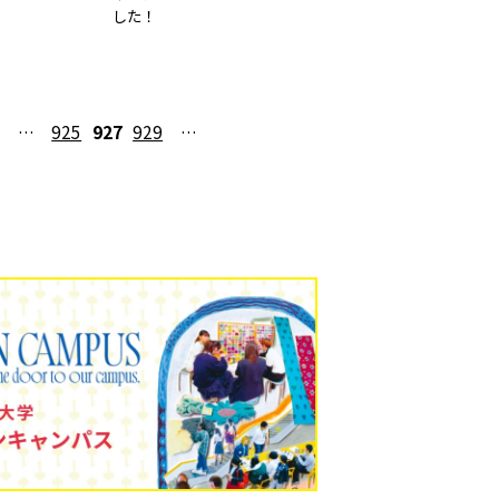
した！
…
925
927
929
…