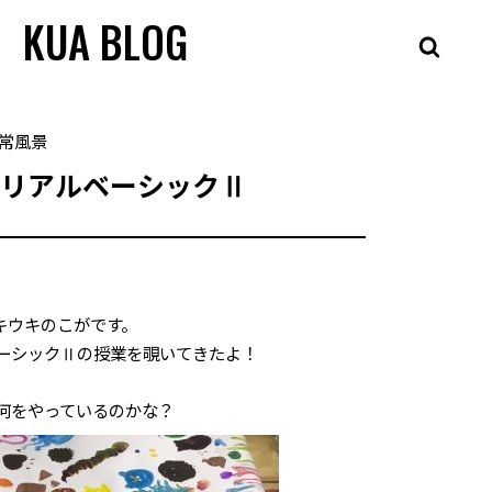
KUA BLOG
常風景
テリアルベーシックⅡ
キウキのこがです。
ーシックⅡの授業を覗いてきたよ！
何をやっているのかな？