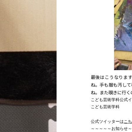
最後はこうなりま
ね。手も服も汚して
ね。また覗きに行く
こども芸術学科公式イ
こども芸術学科
公式ツイッターは
こち
～～～～～お知らせ～