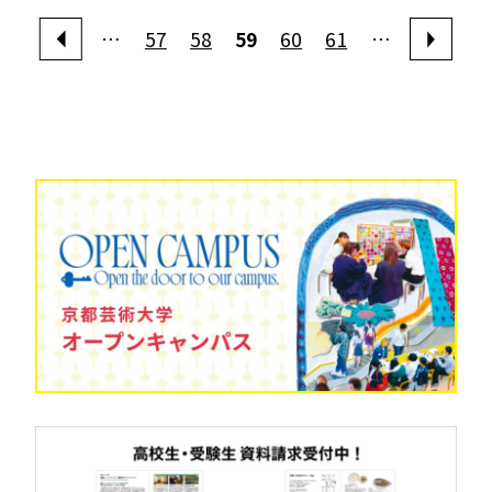
…
57
58
59
60
61
…