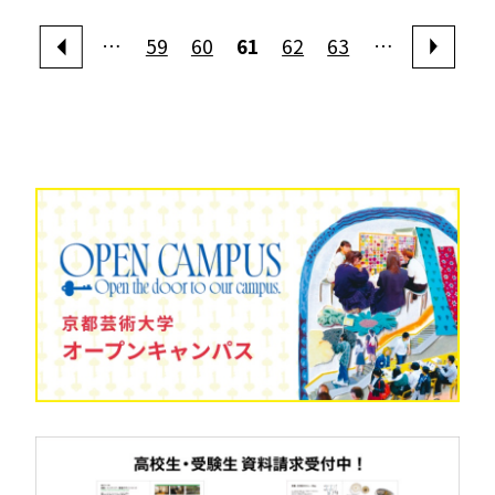
…
59
60
61
62
63
…