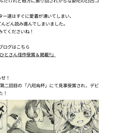
ルだけれど相方に振り回されがちな委陀の凸凹コ
ター達はすぐに愛着が湧いてしまい、
どんどん読み進んでしまいました。
みてくださいね！
ブログはこちら
きひとさん佳作受賞＆掲載!!』
らせ！
んが第二回目の「八咫烏杯」にて見事受賞され、デビ
た！