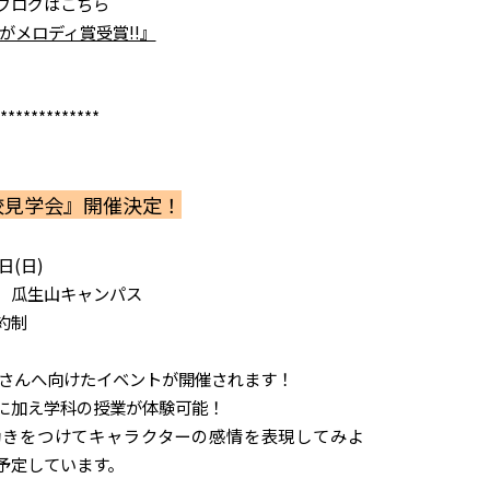
ブログはこちら
んがメロディ賞受賞!!』
*************
校見学会』開催決定！
日(日)
 瓜生山キャンパス
約制
なさんへ向けたイベントが開催されます！
に加え学科の授業が体験可能！
動きをつけてキャラクターの感情を表現してみよ
予定しています。