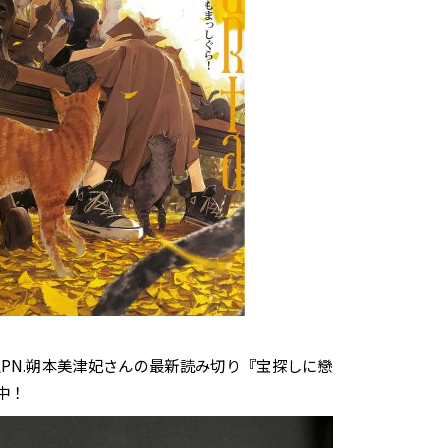
生PN.朔本美津妃さんの最新読み切り『宝探しに
戀
中！