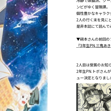
冷静で頭脳派、クー
ンビがゆく冒険譚。
個性豊かなキャラク
2人の行く末を見に
是非本誌にて読んで
▼朔本さんの前回の
『3年生PN.三鬼あ
2人目は受賞のお知
2年生PN.トボさ
ュー決定となりまし