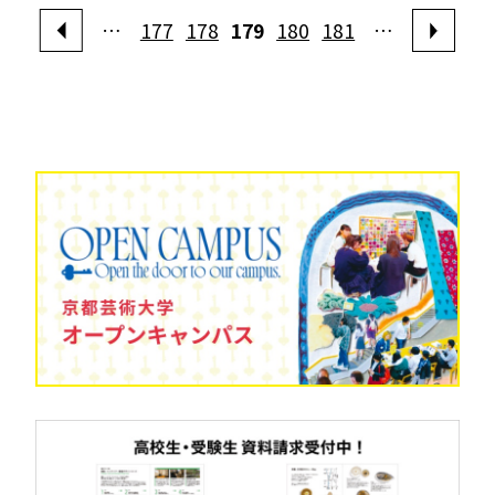
…
177
178
179
180
181
…