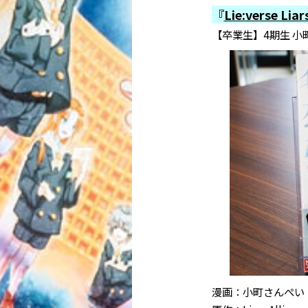
『
Lie:verse Li
【卒業生】4期生 
漫画：小町さんぺい