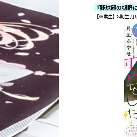
『
野球部の樋野
【卒業生】8期生 