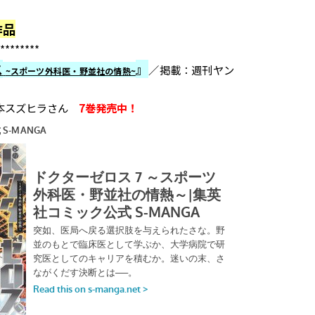
作品
********
ス
』
／掲載：週刊ヤン
~スポーツ外科医・野並社の情熱~
橋本スズヒラさん
7巻発売中！