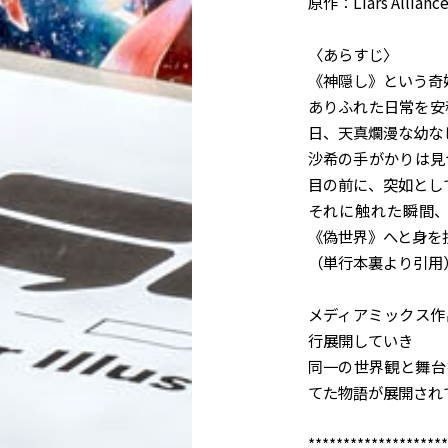
原作：Liars Allianc
〈あらすじ〉
《神隠し》という奇
ありふれた日常を安
日、天真爛漫な幼な
沙希の手がかりは見
目の前に、突如とし
それに触れた瞬間
《偽世界》へと身を
（単行本裏より引用
メディアミックス作
行展開していき
同一の世界観と舞台
てた物語が展開され
********************