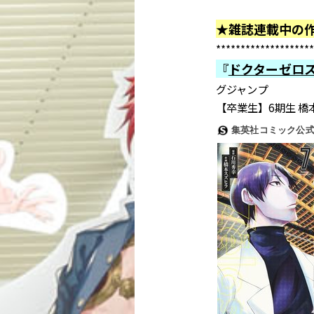
★雑誌連載中の
********************
『
ドクターゼロ
グジャンプ
【卒業生】6期生 