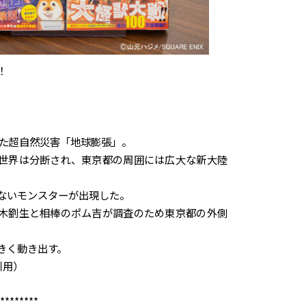
！
した超自然災害「地球膨張」。
世界は分断され、東京都の周囲には広大な新大陸
ないモンスターが出現した。
木劉生と相棒のポム吉が調査のため東京都の外側
きく動き出す。
引用）
********