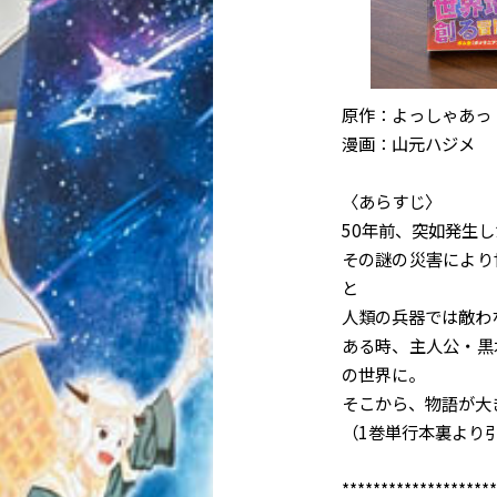
原作：よっしゃあっ
漫画：山元ハジメ
〈あらすじ〉
50年前、突如発生
その謎の災害により
と
人類の兵器では敵わ
ある時、主人公・黒
の世界に。
そこから、物語が大
（1巻単行本裏より
********************