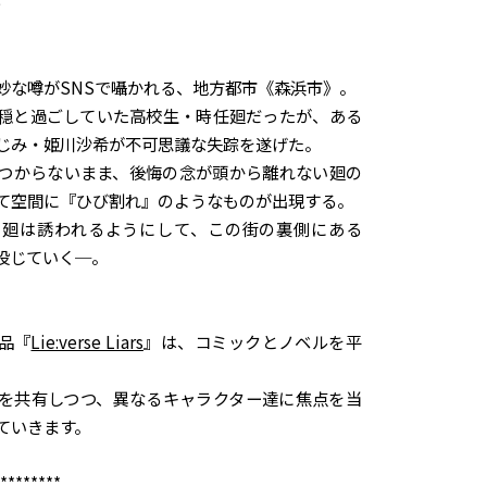
e
妙な噂がSNSで囁かれる、地方都市《森浜市》。
穏と過ごしていた高校生・時任廻だったが、ある
じみ・姫川沙希が不可思議な失踪を遂げた。
つからないまま、後悔の念が頭から離れない廻の
て空間に『ひび割れ』のようなものが出現する。
、廻は誘われるようにして、この街の裏側にある
投じていく─。
）
品『
Lie:verse Liars
』は、コミックとノベルを平
を共有しつつ、異なるキャラクター達に焦点を当
ていきます。
********