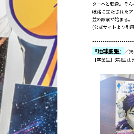
ターへと転身。そん
岐路に立たされたア
並の診察が始まる――。
(公式サイトより引用
********************
『
地球膨張
』
／掲
【卒業生】3期生 