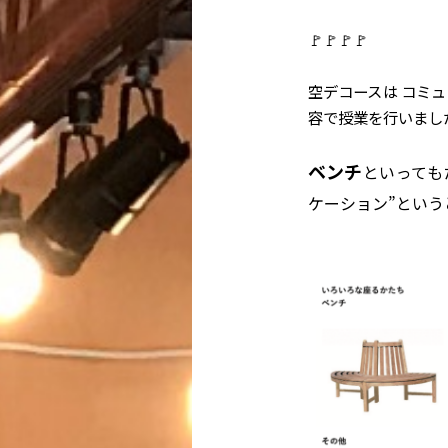
🚩🚩🚩🚩
空デコースは コミ
容で授業を行いまし
ベンチ
といっても
ケーション”という