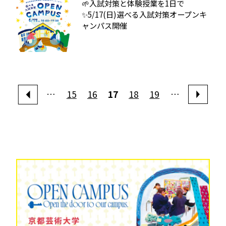
🌱入試対策と体験授業を1日で
✨5/17(日)選べる入試対策オープンキ
ャンパス開催
…
15
16
17
18
19
…