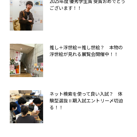
2025年度 優秀学生賞 受賞おめでとう
ございます！！
推し＋浮世絵＝推し世絵？ 本物の
浮世絵が見れる展覧会開催中！！
ネット検索を使って良い入試？ 体
験型選抜Ⅱ期入試エントリー〆切迫
る！！