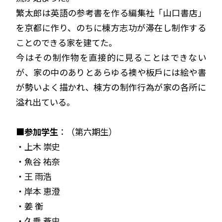
繁太郎は英語の参考書を作る編集社「山口書店」
を京都に作り、のちに棟方志功が滞在し制作する
ことのできる家を建てた。
今はその制作物を直接的に見ることはできない
が、家の中のありとあらゆる襖や板戶には絵や書
が勢いよく描かれ、棟方の制作行為が家の各所に
溢れ出ている。
■
参加学生
：（第六期生）
・上木 崇史
・魚谷 祐奈
・王 雨浩
・岸本 恵澄
・姜 衡
・久乗 蒼史