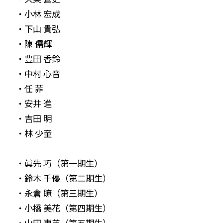
・小林 宏成
・下山 貴弘
・陳 儒輝
・豊田 香鈴
・中村 心音
・任 菲
・安井 進
・吉田 明
・林 少童
・眞先 巧（第一期生）
・鈴木 千優（第二期生）
・永倉 瞭（第三期生）
・小橋 美花（第四期生）
・山田 恵美（第五期生）