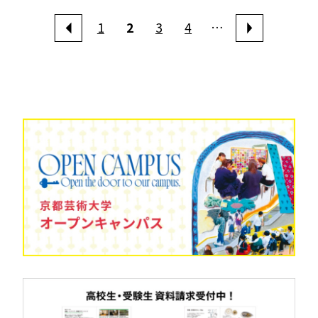
1
2
3
4
…