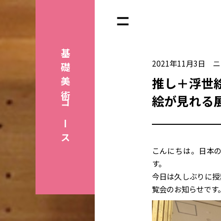
基礎美術
2021年11月3日
ニ
推し＋浮世
絵が見れる
コース
こんにちは。日本
す。
今日は久しぶりに授
覧会のお知らせです