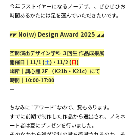
今年ラストイヤーになるノーデザ、、ぜひぜひお
時間あるかたには足を運んでいただきたいです。
No(w) Design Award 2025
◤◤
◢◢
空間演出デザイン学科 ３回生 作品成果展
開催日｜11/1 (
土
)・11/2 (
日
)
場所｜興心館 2F （K21b・K21c）にて
時間｜10:00-17:00
—
ちなみに “アワード”なので、賞もあります。
すでに前期で制作した作品から選出され、ノミネ
ート者は夏にプレゼンを行いました。
そのなかから誰が学科の賞を受賞されるのか、そ