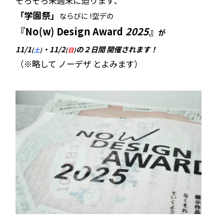
そろそろ来週末に迫ります、
「学園祭」
ならびに !
空デの
『No(w) Design Award
2025
』
が
11/1
・11/2
の２日間 開催されます！
(
土
)
(
日
)
（※略して ノーデザ とよみます）