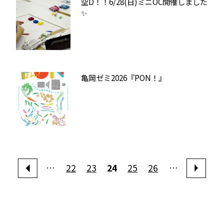
空D！！6/28(日)ミニOC開催しました
✨
亀岡ゼミ2026『PON！』
…
22
23
24
25
26
…