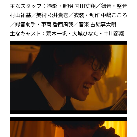
主なスタッフ：撮影・照明 内田丈翔／録音・整音
村山祐基／美術 松井貴壱／衣装・制作 中嶋こころ
／録音助手・車両 香西風我／音楽 古結享太朗
主なキャスト：荒木一帆・大城ひなた・中川彦翔