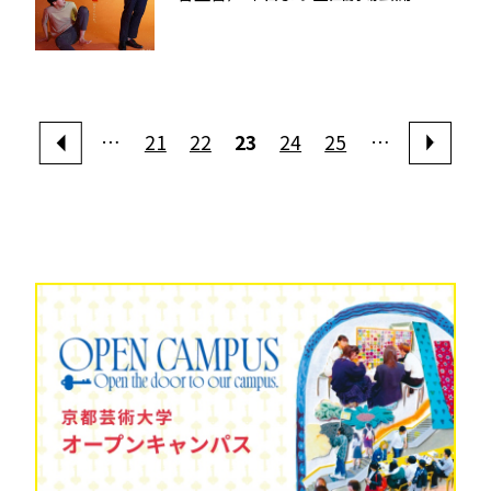
…
21
22
23
24
25
…