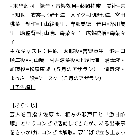
=末釜藍羽 録音・音響効果=藤岡祐奈 美術=宮
下知世 衣裳=北野七海 メイク=北野七海、宮田
桃葉 制作=下山紗朋里、岸部美徳 音楽=糸川美
里 助監督=村山暁、森菜々子 広報統括=森菜々
子
主なキャスト：佐原一太郎役=吉野真生 瀬戸口
順二役=村山暁 村井涼葉役=北野七海 消毒液・
加藤役=松原康成（５月のアザラシ） 消毒液・
まっさー役=ケースケ（５月のアザラシ）
【
予告編
】
【あらすじ】
芸人を目指す佐原は、相方の瀬戸口と「激甘酢
豚」というコンビで活動してきたが、ある出来事
をきっかけにコンビは解散。夢半ばで立ち止まっ