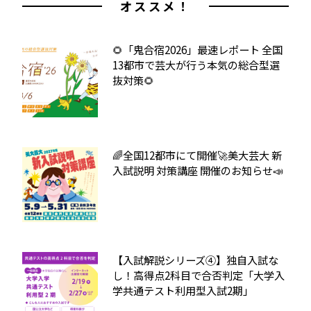
オススメ！
🌻「鬼合宿2026」最速レポート 全国
13都市で芸大が行う本気の総合型選
抜対策🌻
🌈全国12都市にて開催🚀美大芸大 新
入試説明 対策講座 開催のお知らせ📣
【入試解説シリーズ④】独自入試な
し！高得点2科目で合否判定「大学入
学共通テスト利用型入試2期」