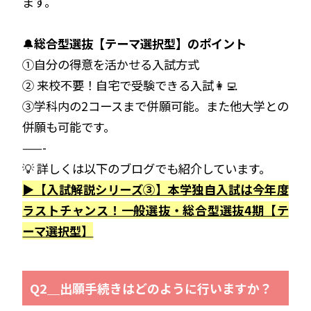
ます。
🔔
総合型選抜【テーマ選択型】
のポイント
①自分の得意を活かせる入試方式
② 来校不要！自宅で受験できる入試👩‍💻
③学科内の2コースまで併願可能。また他大学との
併願も可能です。
——-
💡 詳しくは以下のブログでも紹介しています。
▶【入試解説シリーズ③】本学独自入試は今年度
ラストチャンス！一般選抜・総合型選抜4期【テ
ーマ選択型】
Q2＿出願手続きはどのように行いますか？