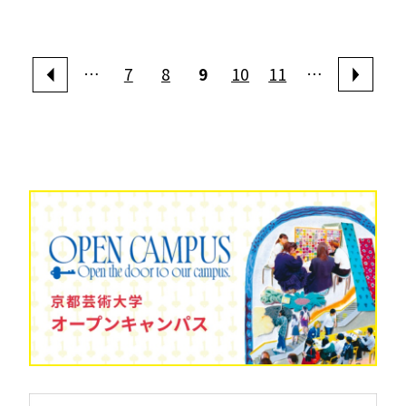
…
7
8
9
10
11
…