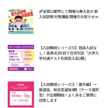
🌈全国12都市にて開催🚀美大芸大 新
入試説明 対策講座 開催のお知らせ📣
【入試解説シリーズ④】独自入試な
し！高得点2科目で合否判定「大学入
学共通テスト利用型入試2期」
【入試解説シリーズ③｜番外編】一
般選抜、総合型選抜4期（テーマ選択
型）が出願開始！よくあるご質問に
回答します