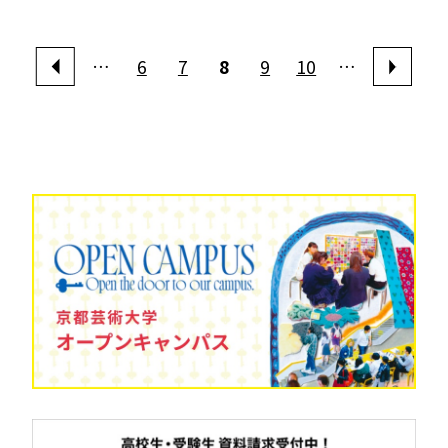
…
6
7
8
9
10
…