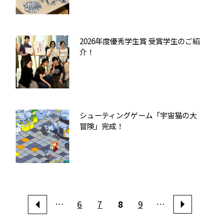
2026年度優秀学生賞 受賞学生のご紹
介！
シューティングゲーム「宇宙猫の大
冒険」完成！
…
6
7
8
9
…