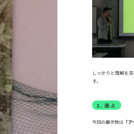
しっかりと理解を深
す。
１
.
選 ぶ
今回の展示物は
「ア