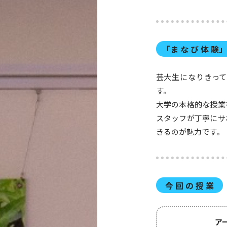
「ま な び 体 験
芸大生になりきっ
す。
大学の本格的な授業
スタッフが丁寧にサ
きるのが魅力です。
今 回 の 授 業
ア