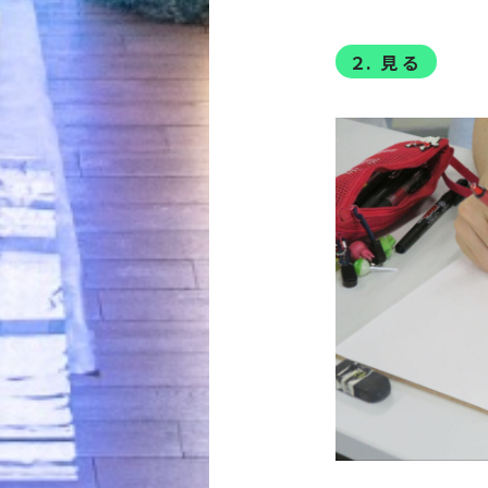
２
.
見 る