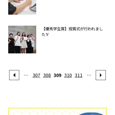
【優秀学生賞】授賞式が行われまし
た🏅
…
307
308
309
310
311
…